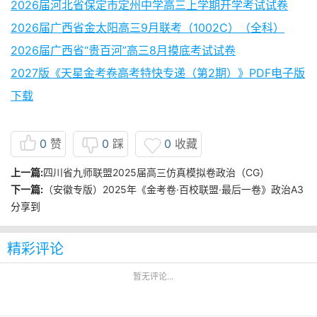
2026届河北省保定市定州中学高三上学期开学考试试卷
2026届广西省金太阳高三9月联考（1002C）（全科）
2026届广西省“贵百河”高三8月摸底考试试卷
2027版《天星金考卷高考特快专递（第2期）》PDF电子版
下载
0
赞
0
踩
0
收藏
上一篇:
四川省九师联盟2025届高三仿真模拟卷政治（CG）
下一篇:
（安徽专版）2025年《金考卷·百校联盟·最后一卷》政治A3
分享到
精彩评论
暂无评论...