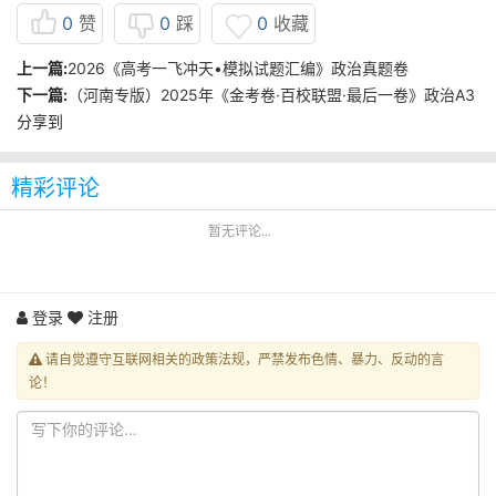
0
赞
0
踩
0
收藏
上一篇:
2026《高考一飞冲天•模拟试题汇编》政治真题卷
下一篇:
（河南专版）2025年《金考卷·百校联盟·最后一卷》政治A3
分享到
精彩评论
暂无评论...
登录
注册
请自觉遵守互联网相关的政策法规，严禁发布色情、暴力、反动的言
论！