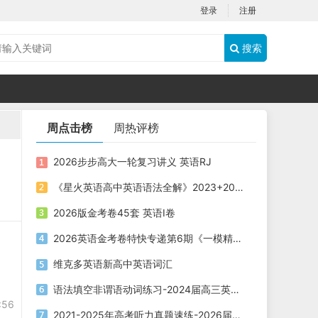
登录
注册
搜索
周点击榜
周热评榜
2026步步高大一轮复习讲义 英语RJ
《星火英语高中英语语法全解》2023+2025版 电子版下载打印
2026版金考卷45套 英语I卷
2026英语金考卷特快专递第6期《一模精选卷》PDF电子版下载
维克多英语新高中英语词汇
语法填空非谓语动词练习-2024届高三英语二轮复习
:56
2021-2025年高考听力真题速练-2026届高考英语专题复习