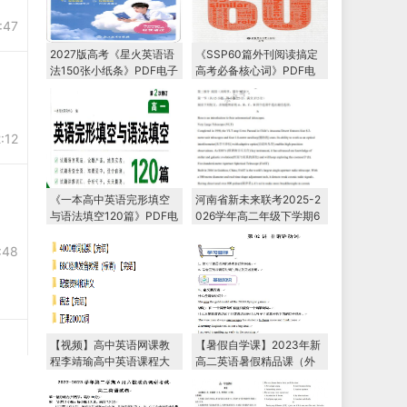
:47
2027版高考《星火英语语
《SSP60篇外刊阅读搞定
法150张小纸条》PDF电子
高考必备核心词》PDF电
版下载
子版下载
:12
《一本高中英语完形填空
河南省新未来联考2025-2
与语法填空120篇》PDF电
026学年高二年级下学期6
子版下载
月测评
:48
【视频】高中英语网课教
【暑假自学课】2023年新
程李靖瑜高中英语课程大
高二英语暑假精品课（外
全教学视频
研版2019）