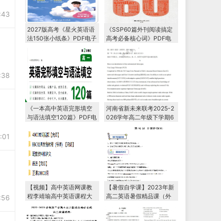
:43
2027版高考《星火英语语
《SSP60篇外刊阅读搞定
法150张小纸条》PDF电子
高考必备核心词》PDF电
版下载
子版下载
:38
《一本高中英语完形填空
河南省新未来联考2025-2
与语法填空120篇》PDF电
026学年高二年级下学期6
子版下载
月测评
:01
【视频】高中英语网课教
【暑假自学课】2023年新
程李靖瑜高中英语课程大
高二英语暑假精品课（外
:56
全教学视频
研版2019）