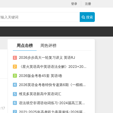
登录
注册
搜索
周点击榜
周热评榜
2026步步高大一轮复习讲义 英语RJ
《星火英语高中英语语法全解》2023+2025版 电子版下载打印
2026版金考卷45套 英语I卷
2026英语金考卷特快专递第6期《一模精选卷》PDF电子版下载
维克多英语新高中英语词汇
语法填空非谓语动词练习-2024届高三英语二轮复习
:17
2021-2025年高考听力真题速练-2026届高考英语专题复习