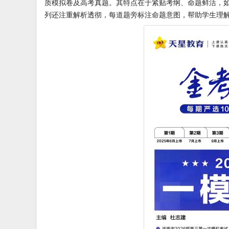
质模拟卷及高考真题。其特点在于紧贴考纲、命题鲜活，
列还注重解析透彻，每道题旁标注命题意图，帮助学生理