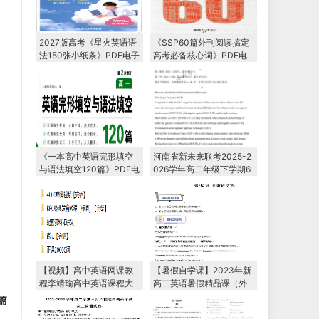
2027版高考《星火英语语
《SSP60篇外刊阅读搞定
法150张小纸条》PDF电子
高考必备核心词》PDF电
版下载
子版下载
《一本高中英语完形填空
河南省新未来联考2025-2
与语法填空120篇》PDF电
026学年高二年级下学期6
子版下载
月测评
【视频】高中英语网课教
【暑假自学课】2023年新
程李靖瑜高中英语课程大
高二英语暑假精品课（外
全教学视频
研版2019）
篇