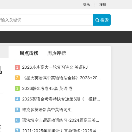
登录
注册
搜索
周点击榜
周热评榜
电
2026步步高大一轮复习讲义 英语RJ
《星火英语高中英语语法全解》2023+2025版 电子版下载打印
2026版金考卷45套 英语I卷
2026英语金考卷特快专递第6期《一模精选卷》PDF电子版下载
维克多英语新高中英语词汇
语法填空非谓语动词练习-2024届高三英语二轮复习
优
2021-2025年高考听力真题速练-2026届高考英语专题复习