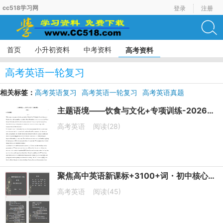
cc518学习网
登录
注册
首页
小升初资料
中考资料
高考资料
高考英语一轮复习
相关标签：
高考英语复习
高考英语一轮复习
高考英语真题
高考英语模拟试题
高考英语词汇
主题语境——饮食与文化+专项训练-2026届高三英语一轮复习
高考英语
阅读(28)
聚焦高中英语新课标+3100+词・初中核心（第二组）课件-2026届高三英语一轮复习专项
高考英语
阅读(45)