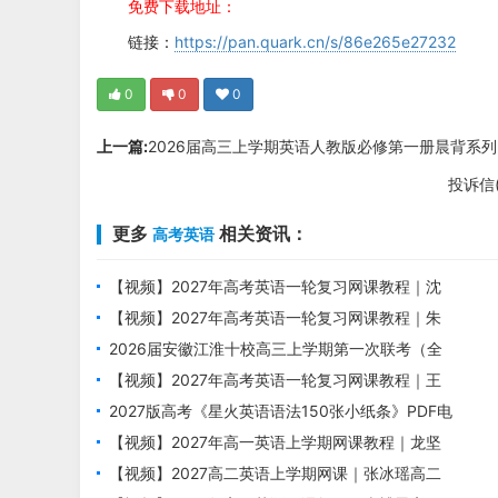
免费下载地址：
链接：
https://pan.quark.cn/s/86e265e27232
0
0
0
上一篇:
2026届高三上学期英语人教版必修第一册晨背系列
投诉信
更多
相关资讯：
高考英语
【视频】2027年高考英语一轮复习网课教程｜沈
嘉柯高三英语上学期暑假班视频教程
【视频】2027年高考英语一轮复习网课教程｜朱
汉祺高三英语上学期暑假班视频教程
2026届安徽江淮十校高三上学期第一次联考（全
科）
【视频】2027年高考英语一轮复习网课教程｜王
双林高三英语上学期暑假班视频教程
2027版高考《星火英语语法150张小纸条》PDF电
子版下载
【视频】2027年高一英语上学期网课教程｜龙坚
高一英语暑假班视频教程
【视频】2027高二英语上学期网课｜张冰瑶高二