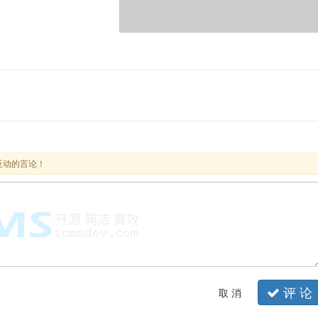
反动的言论！
评 论
取 消