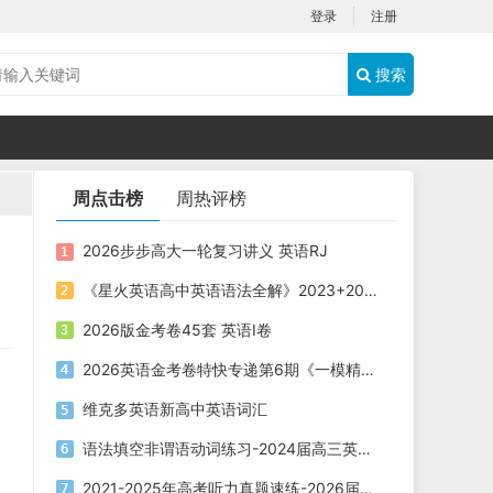
登录
注册
搜索
周点击榜
周热评榜
2026步步高大一轮复习讲义 英语RJ
《星火英语高中英语语法全解》2023+2025版 电子版下载打印
2026版金考卷45套 英语I卷
2026英语金考卷特快专递第6期《一模精选卷》PDF电子版下载
维克多英语新高中英语词汇
语法填空非谓语动词练习-2024届高三英语二轮复习
2021-2025年高考听力真题速练-2026届高考英语专题复习