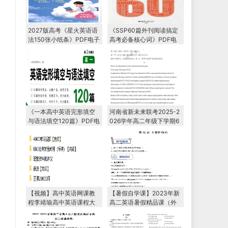
2027版高考《星火英语语
《SSP60篇外刊阅读搞定
法150张小纸条》PDF电子
高考必备核心词》PDF电
版下载
子版下载
《一本高中英语完形填空
河南省新未来联考2025-2
与语法填空120篇》PDF电
026学年高二年级下学期6
子版下载
月测评
【视频】高中英语网课教
【暑假自学课】2023年新
程李靖瑜高中英语课程大
高二英语暑假精品课（外
全教学视频
研版2019）