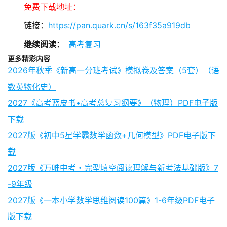
免费下载地址：
链接：
https://pan.quark.cn/s/163f35a919db
继续阅读：
高考复习
更多精彩内容
2026年秋季《新高一分班考试》模拟卷及答案（5套）（语
数英物化史）
2027《高考蓝皮书•高考总复习纲要》（物理）PDF电子版
下载
2027版《初中5星学霸数学函数+几何模型》PDF电子版下
载
2027版《万唯中考・完型填空阅读理解与新考法基础版》7
-9年级
2027版《一本小学数学思维阅读100篇》1-6年级PDF电子
版下载