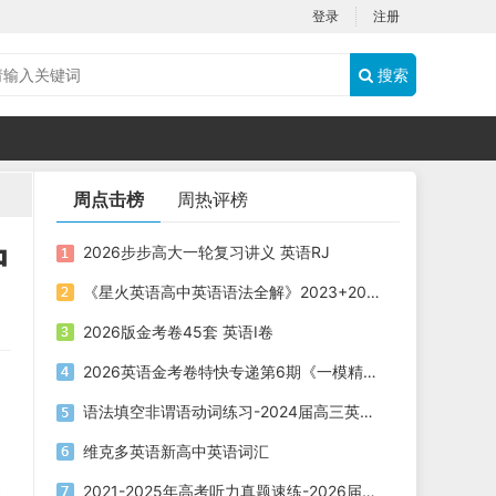
登录
注册
搜索
周点击榜
周热评榜
中
2026步步高大一轮复习讲义 英语RJ
《星火英语高中英语语法全解》2023+2025版 电子版下载打印
2026版金考卷45套 英语I卷
2026英语金考卷特快专递第6期《一模精选卷》PDF电子版下载
语法填空非谓语动词练习-2024届高三英语二轮复习
维克多英语新高中英语词汇
2021-2025年高考听力真题速练-2026届高考英语专题复习