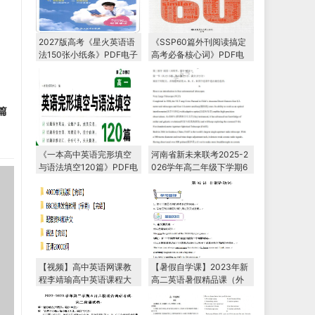
2027版高考《星火英语语
《SSP60篇外刊阅读搞定
法150张小纸条》PDF电子
高考必备核心词》PDF电
版下载
子版下载
篇
《一本高中英语完形填空
河南省新未来联考2025-2
与语法填空120篇》PDF电
026学年高二年级下学期6
子版下载
月测评
【视频】高中英语网课教
【暑假自学课】2023年新
程李靖瑜高中英语课程大
高二英语暑假精品课（外
全教学视频
研版2019）