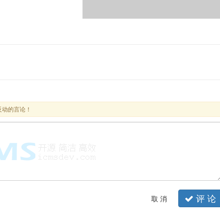
反动的言论！
评 论
取 消