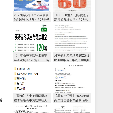
2027版高考《星火英语语
《SSP60篇外刊阅读搞定
法150张小纸条》PDF电子
高考必备核心词》PDF电
版下载
子版下载
《一本高中英语完形填空
河南省新未来联考2025-2
与语法填空120篇》PDF电
026学年高二年级下学期6
子版下载
月测评
【视频】高中英语网课教
【暑假自学课】2023年新
篇
程李靖瑜高中英语课程大
高二英语暑假精品课（外
全教学视频
研版2019）