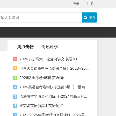
登录
注册
搜索
周点击榜
周热评榜
2026步步高大一轮复习讲义 英语RJ
《星火英语高中英语语法全解》2023+2025版 电子版下载打印
2026版金考卷45套 英语I卷
2026英语金考卷特快专递第6期《一模精选卷》PDF电子版下载
语法填空非谓语动词练习-2024届高三英语二轮复习
维克多英语新高中英语词汇
2021-2025年高考听力真题速练-2026届高考英语专题复习