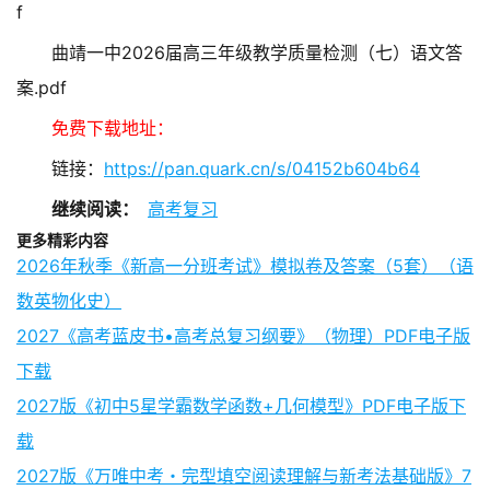
f
曲靖一中2026届高三年级教学质量检测（七）语文答
案.pdf
免费下载地址：
链接：
https://pan.quark.cn/s/04152b604b64
继续阅读：
高考复习
更多精彩内容
2026年秋季《新高一分班考试》模拟卷及答案（5套）（语
数英物化史）
2027《高考蓝皮书•高考总复习纲要》（物理）PDF电子版
下载
2027版《初中5星学霸数学函数+几何模型》PDF电子版下
载
2027版《万唯中考・完型填空阅读理解与新考法基础版》7