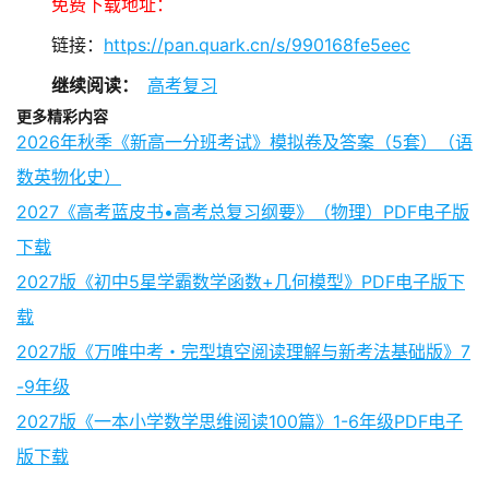
免费下载地址：
链接：
https://pan.quark.cn/s/990168fe5eec
继续阅读：
高考复习
更多精彩内容
2026年秋季《新高一分班考试》模拟卷及答案（5套）（语
数英物化史）
2027《高考蓝皮书•高考总复习纲要》（物理）PDF电子版
下载
2027版《初中5星学霸数学函数+几何模型》PDF电子版下
载
2027版《万唯中考・完型填空阅读理解与新考法基础版》7
-9年级
2027版《一本小学数学思维阅读100篇》1-6年级PDF电子
版下载