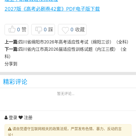
2027版《高考必刷卷42套》PDF电子版下载
0
赞
0
踩
0
收藏
上一篇:
四川省绵阳市2026年高考适应性考试（绵阳三诊）（全科）
下一篇:
四川省内江市高2026届适应性训练试题（内江三模）（全
科）
分享到
精彩评论
暂无评论...
登录
注册
请自觉遵守互联网相关的政策法规，严禁发布色情、暴力、反动的言
论！